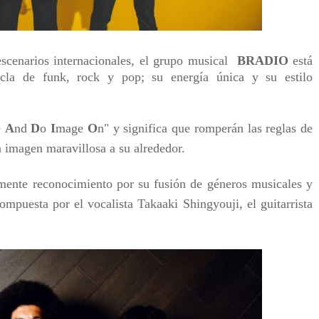
 escenarios internacionales, el grupo musical
BRADIO
está
cla de funk, rock y pop; su energía única y su estilo
e
A
nd
D
o
I
mage
O
n
" y significa que romperán las reglas de
a imagen maravillosa a su alrededor.
ente reconocimiento por su fusión de géneros musicales y
ompuesta por el vocalista Takaaki Shingyouji, el guitarrista