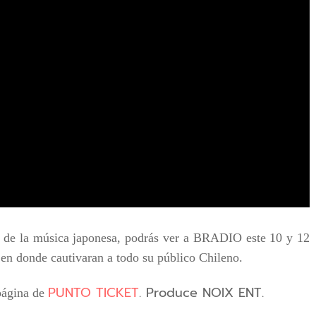
jor de la música japonesa, podrás ver a BRADIO este 10 y 12
en donde cautivaran a todo su público Chileno.
PUNTO TICKET
. Produce NOIX ENT.
 página de