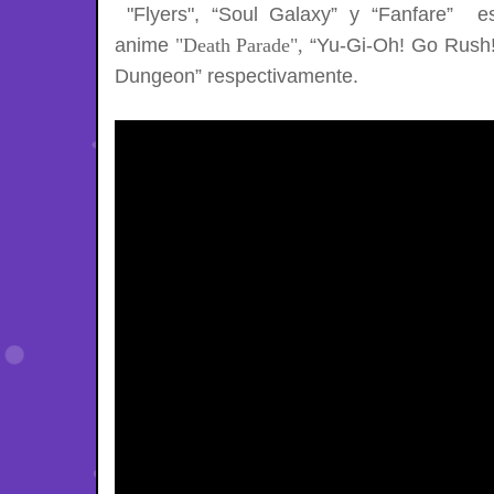
"Flyers",
“Soul Galaxy” y “Fanfare”
e
anime
"Death Parade",
“Yu-Gi-Oh! Go Rush!
Dungeon” respectivamente.