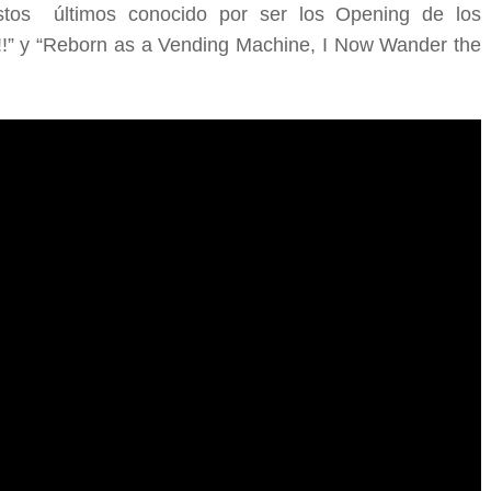
stos
últimos conocido por ser los Opening de los
!” y “Reborn as a Vending Machine, I Now Wander the