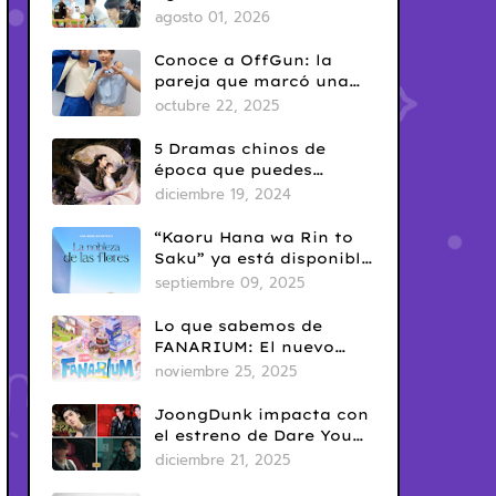
del Yaoi? Así nació una
agosto 01, 2026
de las fechas más
conocidas del fandom
Conoce a OffGun: la
BL
pareja que marcó una
era en el BL tailandés
octubre 22, 2025
5 Dramas chinos de
época que puedes
disfrutar en Netflix
diciembre 19, 2024
“Kaoru Hana wa Rin to
Saku” ya está disponible
en Netflix: romance
septiembre 09, 2025
escolar con sabor
clásico
Lo que sabemos de
FANARIUM: El nuevo
juego para celular de
noviembre 25, 2025
GMMTV
JoongDunk impacta con
el estreno de Dare You
To Death
diciembre 21, 2025