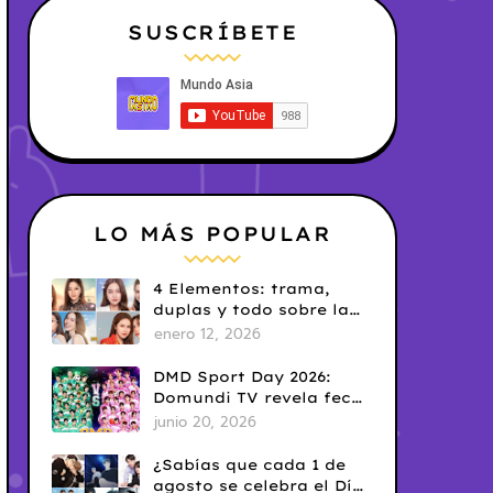
SUSCRÍBETE
LO MÁS POPULAR
4 Elementos: trama,
duplas y todo sobre la
saga GL antes de su
enero 12, 2026
estreno.
DMD Sport Day 2026:
Domundi TV revela fecha
y temática
junio 20, 2026
¿Sabías que cada 1 de
agosto se celebra el Día