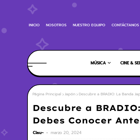
INICIO
NOSOTROS
NUESTRO EQUIPO
CONTÁCTANOS
MÚSICA
CINE & SE
Página Principal
Japón
Descubre a BRADIO: La Banda Ja
Descubre a BRADIO
Debes Conocer Ante
Clau~
marzo 20, 2024