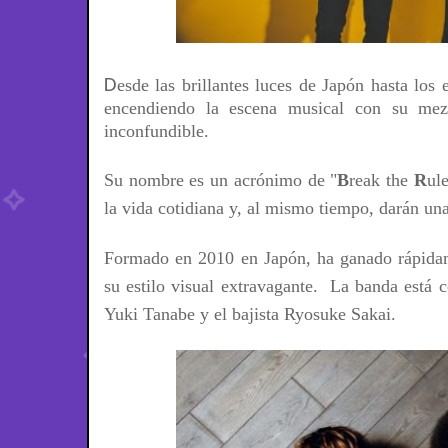
D
esde las brillantes luces de Japón hasta los
encendiendo la escena musical con su mez
inconfundible.
Su nombre es un acrónimo de "
B
reak the
R
ul
la vida cotidiana y, al mismo tiempo, darán un
F
ormado en 2010 en Japón, ha ganado rápidam
su estilo visual extravagante.
La banda está c
Yuki Tanabe y el bajista Ryosuke Sakai.