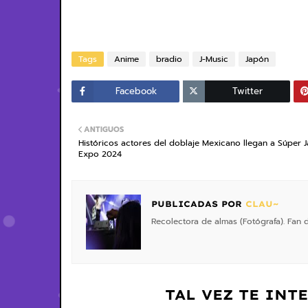
Tags
Anime
bradio
J-Music
Japón
Facebook
Twitter
ANTIGUOS
Históricos actores del doblaje Mexicano llegan a Súper 
Expo 2024
PUBLICADAS POR
CLAU~
Recolectora de almas (Fotógrafa). Fan de
TAL VEZ TE INT