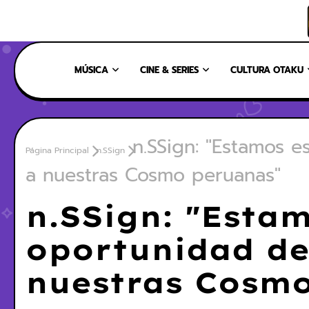
INICIO
NOSOTROS
NUESTRO EQUIPO
CONTÁCTANOS
MÚSICA
CINE & SERIES
CULTURA OTAKU
n.SSign: "Estamos 
Página Principal
n.SSign
a nuestras Cosmo peruanas"
n.SSign: "Esta
oportunidad de
nuestras Cosm