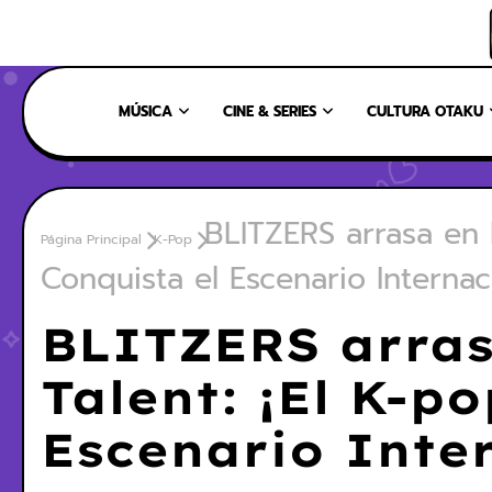
INICIO
NOSOTROS
NUESTRO EQUIPO
CONTÁCTANOS
MÚSICA
CINE & SERIES
CULTURA OTAKU
BLITZERS arrasa en B
Página Principal
K-Pop
Conquista el Escenario Internac
BLITZERS arras
Talent: ¡El K-p
Escenario Inte