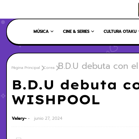
INICIO
NOSOTROS
NUESTRO EQUIPO
CONTÁCTANOS
MÚSICA
CINE & SERIES
CULTURA OTAKU
B.D.U debuta con e
Página Principal
Corea
B.D.U debuta c
WISHPOOL
Valery~
junio 27, 2024