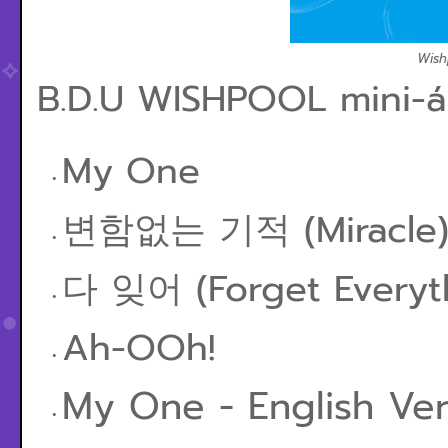
Wish
B.D.U WISHPOOL mini-
My One
변함없는 기적 (Miracle
다 잊어 (Forget Everyt
Ah-OOh!
My One - English Ve