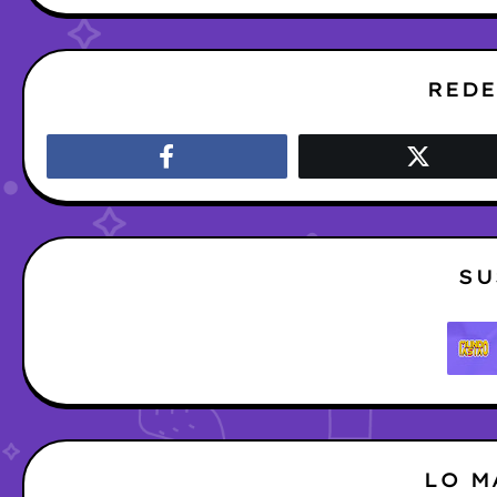
REDE
SU
LO M