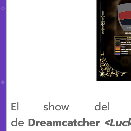
El show del n
de
Dreamcatcher
<Luc