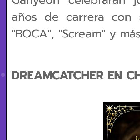
Gahyeon celebrarán j
años de carrera con 
"BOCA", "Scream" y má
DREAMCATCHER EN CH