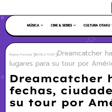
INICIO
NOSOTROS
NUESTRO EQUIPO
CONTÁCTANOS
MÚSICA
CINE & SERIES
CULTURA OTAKU
Dreamcatcher ha
Página Principal
WORLD TOUR
lugares para su tour por Améri
Dreamcatcher h
fechas, ciudade
su tour por Am