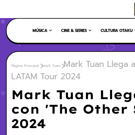
INICIO
NOSOTROS
NUESTRO EQUIPO
CONTÁCTANOS
MÚSICA
CINE & SERIES
CULTURA OTAKU
Mark Tuan Llega a
Página Principal
Mark Tuan
LATAM Tour 2024
Mark Tuan Lleg
con 'The Other
2024