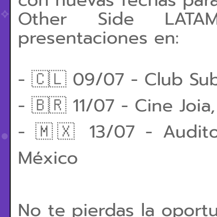
Other Side LATAM
presentaciones en:
-
🇨🇱
09/07 - Club Subt
-
🇧🇷
11/07 - Cine Joia,
-
🇲🇽
13/07 - Audito
México
No te pierdas la oport