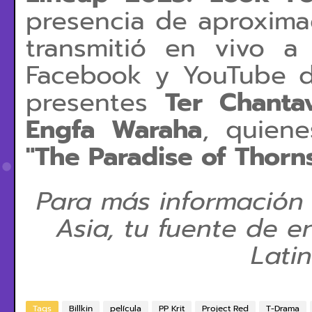
presencia de aproxima
transmitió en vivo a
Facebook y YouTube d
presentes
Ter Chanta
Engfa Waraha
, quiene
"The Paradise of Thorn
Para más información
Asia, tu fuente de e
Lati
Tags
Billkin
película
PP Krit
Project Red
T-Drama