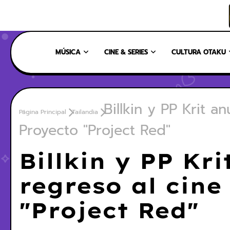
INICIO
NOSOTROS
NUESTRO EQUIPO
CONTÁCTANOS
MÚSICA
CINE & SERIES
CULTURA OTAKU
Billkin y PP Krit a
Página Principal
Tailandia
Proyecto "Project Red"
Billkin y PP Kr
regreso al cine
"Project Red"