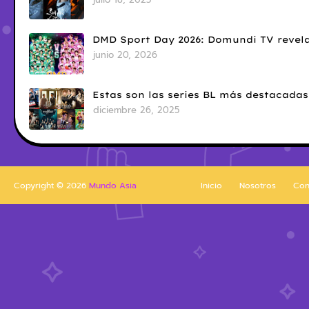
DMD Sport Day 2026: Domundi TV revela
junio 20, 2026
Estas son las series BL más destacadas
diciembre 26, 2025
Copyright ©
2026
Mundo Asia
Inicio
Nosotros
Con