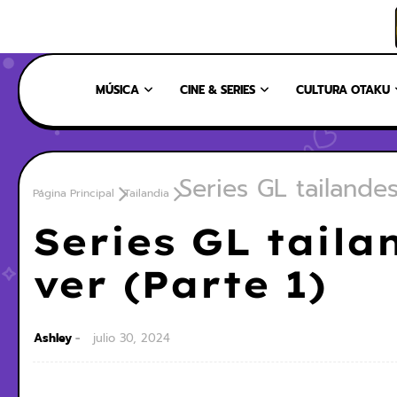
INICIO
NOSOTROS
NUESTRO EQUIPO
CONTÁCTANOS
MÚSICA
CINE & SERIES
CULTURA OTAKU
Series GL tailande
Página Principal
Tailandia
Series GL tail
ver (Parte 1)
Ashley
julio 30, 2024