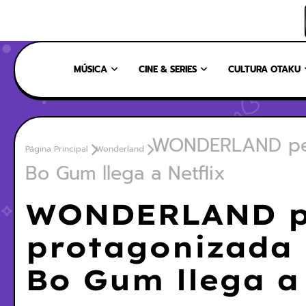
INICIO
NOSOTROS
NUESTRO EQUIPO
CONTÁCTANOS
MÚSICA
CINE & SERIES
CULTURA OTAKU
WONDERLAND pelí
Página Principal
Wonderland
Bo Gum llega a Netflix
WONDERLAND pe
protagonizada 
Bo Gum llega a 