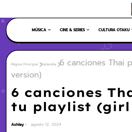
INICIO
NOSOTROS
NUESTRO EQUIPO
CONTÁCTANOS
MÚSICA
CINE & SERIES
CULTURA OTAKU
6 canciones Thai pa
Página Principal
Tailandia
version)
6 canciones Th
tu playlist (gir
Ashley
agosto 12, 2024