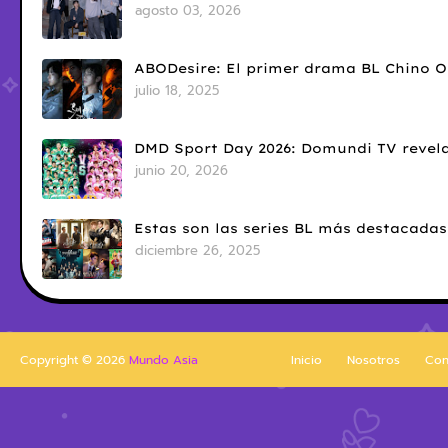
agosto 03, 2026
ABODesire: El primer drama BL Chino 
julio 18, 2025
DMD Sport Day 2026: Domundi TV revela
junio 20, 2026
Estas son las series BL más destacadas
diciembre 26, 2025
Copyright ©
2026
Mundo Asia
Inicio
Nosotros
Con