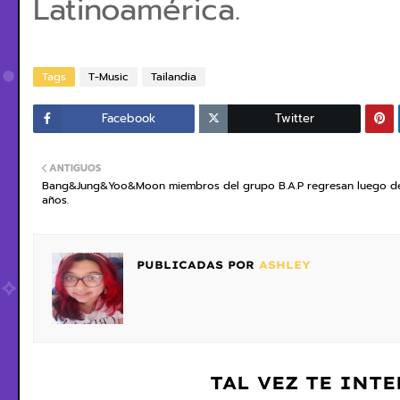
Latinoamérica.
Tags
T-Music
Tailandia
Facebook
Twitter
ANTIGUOS
Bang&Jung&Yoo&Moon miembros del grupo B.A.P regresan luego d
años.
PUBLICADAS POR
ASHLEY
TAL VEZ TE INT