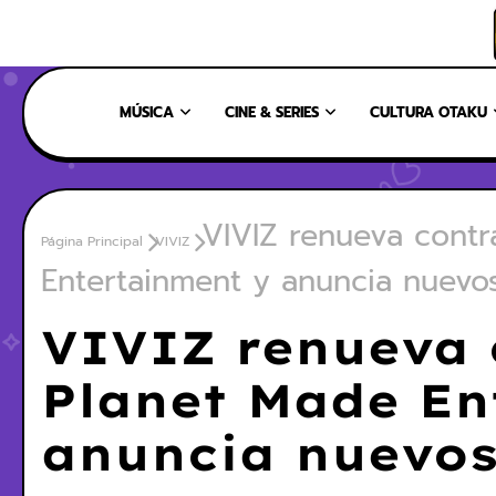
INICIO
NOSOTROS
NUESTRO EQUIPO
CONTÁCTANOS
MÚSICA
CINE & SERIES
CULTURA OTAKU
VIVIZ renueva contr
Página Principal
VIVIZ
Entertainment y anuncia nuevo
VIVIZ renueva 
Planet Made En
anuncia nuevos