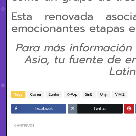
Esta renovada asoc
emocionantes etapas en
Para más información
Asia, tu fuente de e
Lati
Tags
Corea
Eunha
K-Pop
SinB
Umji
VIVIZ
Facebook
Twitter
ANTIGUOS