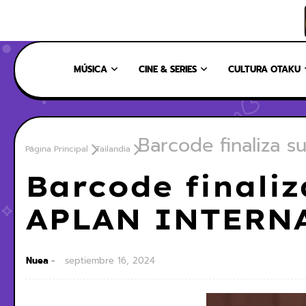
INICIO
NOSOTROS
NUESTRO EQUIPO
CONTÁCTANOS
MÚSICA
CINE & SERIES
CULTURA OTAKU
Barcode finaliza 
Página Principal
Tailandia
Barcode finaliz
APLAN INTERN
Nuea
septiembre 16, 2024