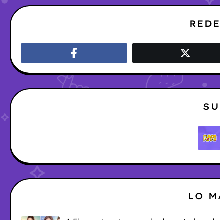
REDE
SU
LO M