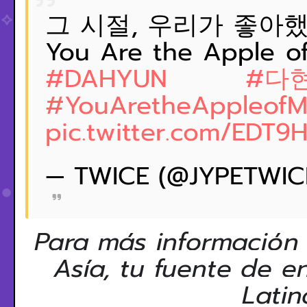
그 시절, 우리가 좋아
You Are the Apple o
#DAHYUN
#다
#YouAretheAppleofM
pic.twitter.com/EDT
— TWICE (@JYPETWIC
Para más información
Asía, tu fuente de e
Latin