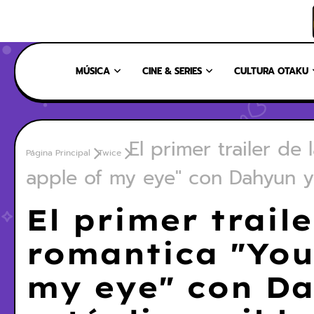
INICIO
NOSOTROS
NUESTRO EQUIPO
CONTÁCTANOS
MÚSICA
CINE & SERIES
CULTURA OTAKU
El primer trailer de
Página Principal
Twice
apple of my eye" con Dahyun y
El primer traile
romantica "You
my eye" con D