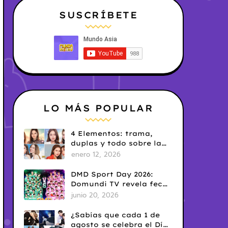
SUSCRÍBETE
LO MÁS POPULAR
4 Elementos: trama,
duplas y todo sobre la
saga GL antes de su
enero 12, 2026
estreno.
DMD Sport Day 2026:
Domundi TV revela fecha
y temática
junio 20, 2026
¿Sabías que cada 1 de
agosto se celebra el Día