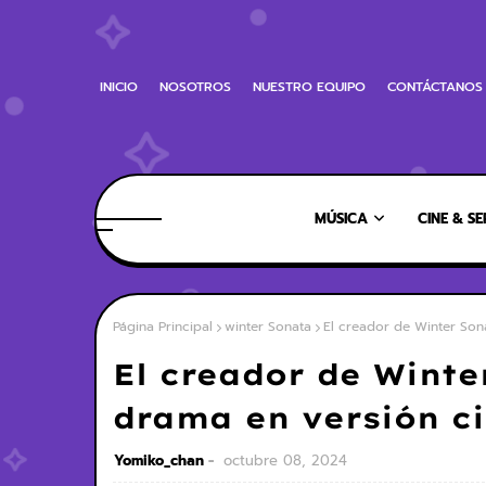
INICIO
NOSOTROS
NUESTRO EQUIPO
CONTÁCTANOS
MÚSICA
CINE & SE
Página Principal
winter Sonata
El creador de Winter Sona
El creador de Winte
drama en versión ci
Yomiko_chan
octubre 08, 2024