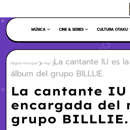
INICIO
NOSOTROS
NUESTRO EQUIPO
CONTÁCTANOS
MÚSICA
CINE & SERIES
CULTURA OTAKU
La cantante IU es l
Página Principal
K-Pop
álbum del grupo BILLLIE.
La cantante IU
encargada del 
grupo BILLLIE.