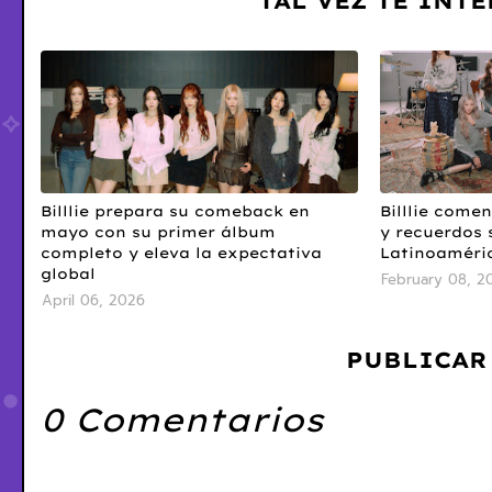
TAL VEZ TE INT
Billlie prepara su comeback en
Billlie come
mayo con su primer álbum
y recuerdos 
completo y eleva la expectativa
Latinoaméri
global
February 08, 2
April 06, 2026
PUBLICAR
0 Comentarios