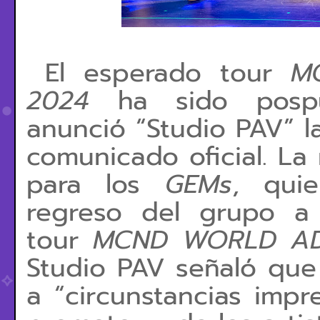
El esperado tour
M
2024
ha sido posp
anunció
“Studio PAV”
l
comunicado oficial. La
para los
GEMs
, qui
regreso del grupo a 
tour
MCND WORLD AD
Studio PAV señaló que
a “circunstancias impre