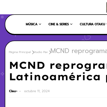
INICIO
NOSOTROS
NUESTRO EQUIPO
CONTÁCTANOS
MÚSICA
CINE & SERIES
CULTURA OTAKU
MCND reprograma 
Página Principal
Studio Pav
MCND reprogra
Latinoamérica 
Clau~
octubre 11, 2024