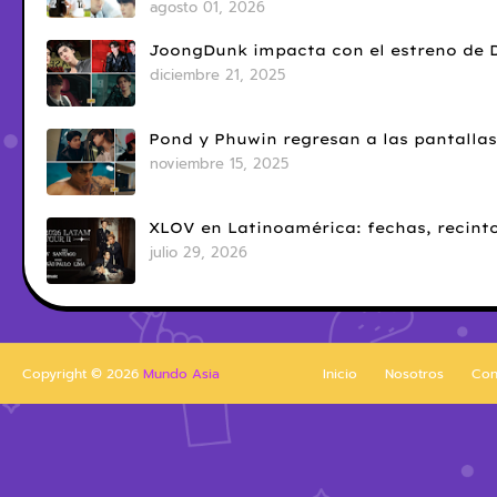
agosto 01, 2026
JoongDunk impacta con el estreno de 
diciembre 21, 2025
Pond y Phuwin regresan a las pantallas
noviembre 15, 2025
XLOV en Latinoamérica: fechas, recinto
julio 29, 2026
Copyright ©
2026
Mundo Asia
Inicio
Nosotros
Con