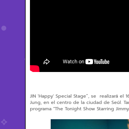
JIN 'Happy' Special Stage”, se realizará el
Jung, en el centro de la ciudad de Seúl. T
programa "
The Tonight Show Starring Jimmy