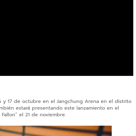
 16 y 17 de octubre en el Jangchung Arena en el distrito
ambién estará presentando este lanzamiento en el
 Fallon” el 21 de noviembre.