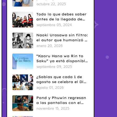
era en el BL tailandés
octubre 22, 2025
Todo lo que debes saber
antes de la llegada de
ARTMS a Latinoamérica
septiembre 05, 2024
Naoki Urasawa sin filtro:
el autor que humanizó el
mal
enero 20, 2026
“Kaoru Hana wa Rin to
Saku” ya está disponible
en Netflix: romance
septiembre 09, 2025
escolar con sabor
clásico
¿Sabías que cada 1 de
agosto se celebra el Día
del Yaoi? Así nació una
agosto 01, 2026
de las fechas más
conocidas del fandom
Pond y Phuwin regresan
BL
a las pantallas con el
esperado estreno de “Me
noviembre 15, 2025
and Thee”