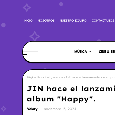
INICIO
NOSOTROS
NUESTRO EQUIPO
CONTÁCTANOS
MÚSICA
CINE & SE
Página Principal
wendy
JIN hace el lanzamiento de su pr
JIN hace el lanzami
album "Happy".
Valery~
noviembre 15, 2024