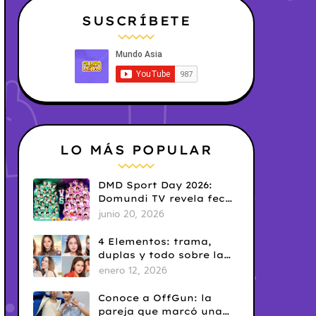
SUSCRÍBETE
LO MÁS POPULAR
DMD Sport Day 2026:
Domundi TV revela fecha
y temática
junio 20, 2026
4 Elementos: trama,
duplas y todo sobre la
saga GL antes de su
enero 12, 2026
estreno.
Conoce a OffGun: la
pareja que marcó una