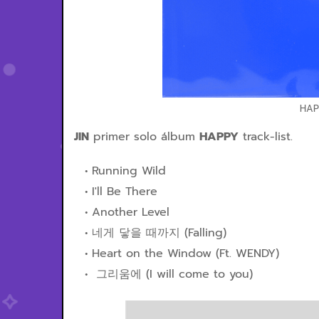
HAP
JIN
primer solo álbum
HAPPY
track-list.
Running Wild
I'll Be There
Another Level
네게 닿을 때까지 (Falling)
Heart on the Window (Ft. WENDY)
그리움에 (I will come to you)