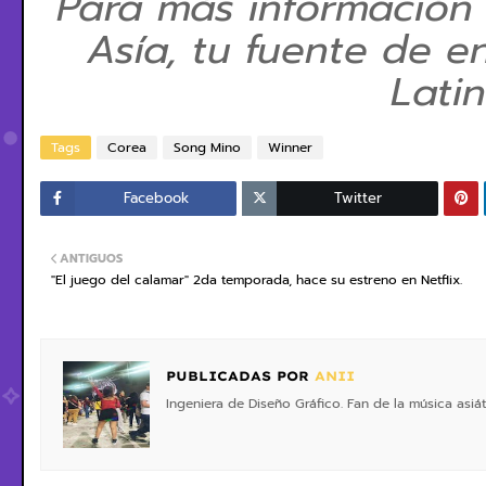
Para más información
Asía, tu fuente de e
Lati
Tags
Corea
Song Mino
Winner
Facebook
Twitter
ANTIGUOS
"El juego del calamar" 2da temporada, hace su estreno en Netflix.
PUBLICADAS POR
ANII
Ingeniera de Diseño Gráfico. Fan de la música asiá