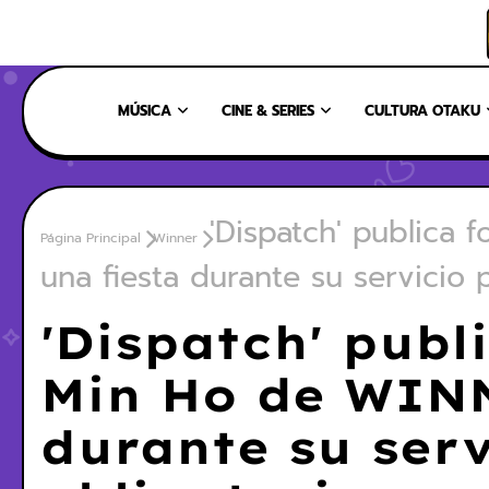
INICIO
NOSOTROS
NUESTRO EQUIPO
CONTÁCTANOS
MÚSICA
CINE & SERIES
CULTURA OTAKU
'Dispatch' publica
Página Principal
Winner
una fiesta durante su servicio 
'Dispatch' publ
Min Ho de WINN
durante su serv