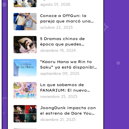
del Yaoi? Así nació una
agosto 01, 2026
de las fechas más
conocidas del fandom
Conoce a OffGun: la
BL
pareja que marcó una
era en el BL tailandés
octubre 22, 2025
5 Dramas chinos de
época que puedes
disfrutar en Netflix
diciembre 19, 2024
“Kaoru Hana wa Rin to
Saku” ya está disponible
en Netflix: romance
septiembre 09, 2025
escolar con sabor
clásico
Lo que sabemos de
FANARIUM: El nuevo
juego para celular de
noviembre 25, 2025
GMMTV
JoongDunk impacta con
el estreno de Dare You
To Death
diciembre 21, 2025