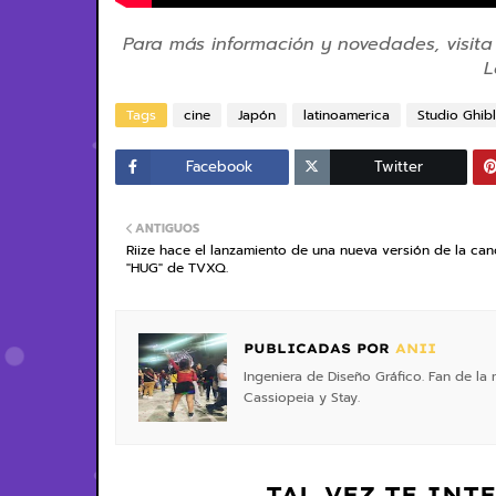
Para más información y novedades, visita
L
Tags
cine
Japón
latinoamerica
Studio Ghibl
Facebook
Twitter
ANTIGUOS
Riize hace el lanzamiento de una nueva versión de la can
"HUG" de TVXQ.
PUBLICADAS POR
ANII
Ingeniera de Diseño Gráfico. Fan de la
Cassiopeia y Stay.
TAL VEZ TE INT