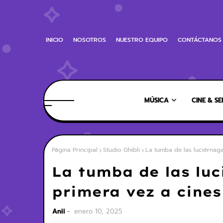
INICIO
NOSOTROS
NUESTRO EQUIPO
CONTÁCTANOS
MÚSICA
CINE & SE
Página Principal
Studio Ghibli
La tumba de las luciérnaga
La tumba de las luc
primera vez a cine
Anii
enero 10, 2025