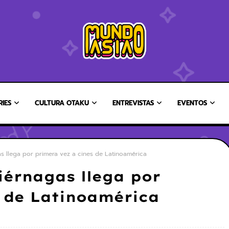
RIES
CULTURA OTAKU
ENTREVISTAS
EVENTOS
s llega por primera vez a cines de Latinoamérica
iérnagas llega por
s de Latinoamérica