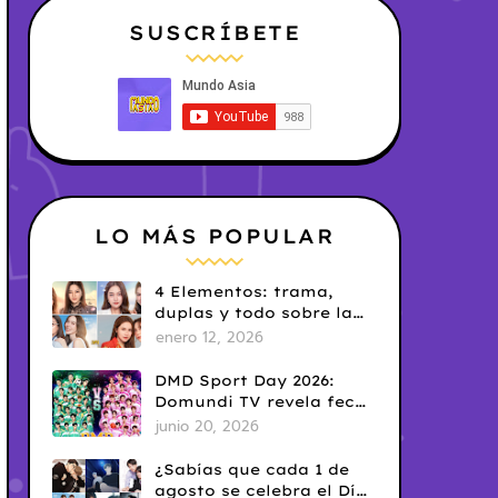
SUSCRÍBETE
LO MÁS POPULAR
4 Elementos: trama,
duplas y todo sobre la
saga GL antes de su
enero 12, 2026
estreno.
DMD Sport Day 2026:
Domundi TV revela fecha
y temática
junio 20, 2026
¿Sabías que cada 1 de
agosto se celebra el Día