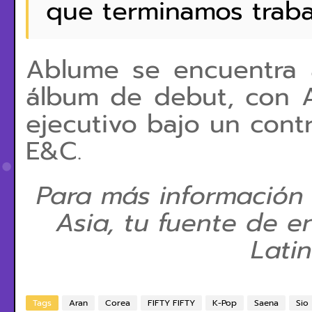
que terminamos traba
Ablume se encuentra 
álbum de debut, con 
ejecutivo bajo un con
E&C
.
Para más información
Asia, tu fuente de e
Lati
Tags
Aran
Corea
FIFTY FIFTY
K-Pop
Saena
Sio