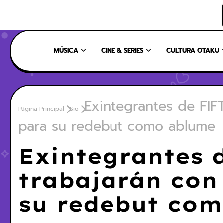
INICIO
NOSOTROS
NUESTRO EQUIPO
CONTÁCTANOS
MÚSICA
CINE & SERIES
CULTURA OTAKU
Exintegrantes de FIF
Página Principal
Sio
para su redebut como ablume
Exintegrantes 
trabajarán con
su redebut co