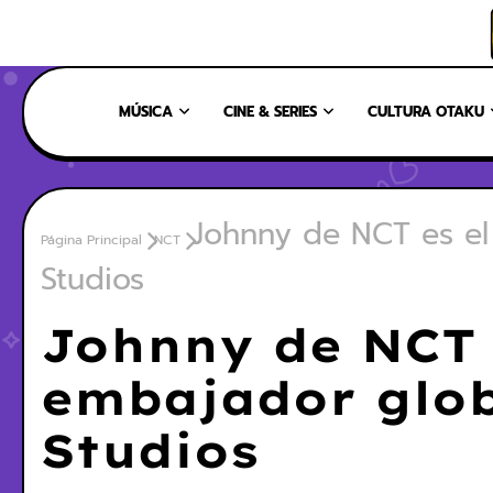
INICIO
NOSOTROS
NUESTRO EQUIPO
CONTÁCTANOS
MÚSICA
CINE & SERIES
CULTURA OTAKU
Johnny de NCT es el
Página Principal
NCT
Studios
Johnny de NCT 
embajador glob
Studios