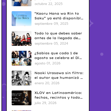
era en el BL tailandés
octubre 22, 2025
“Kaoru Hana wa Rin to
Saku” ya está disponible
en Netflix: romance
septiembre 09, 2025
escolar con sabor
clásico
Todo lo que debes saber
antes de la llegada de
ARTMS a Latinoamérica
septiembre 05, 2024
¿Sabías que cada 1 de
agosto se celebra el Día
del Yaoi? Así nació una
agosto 01, 2026
de las fechas más
conocidas del fandom
Naoki Urasawa sin filtro:
BL
el autor que humanizó el
mal
enero 20, 2026
XLOV en Latinoamérica:
fechas, recintos y todo
sobre la venta de
julio 29, 2026
entradas