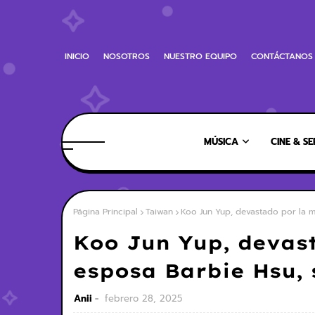
INICIO
NOSOTROS
NUESTRO EQUIPO
CONTÁCTANOS
MÚSICA
CINE & SE
Página Principal
Taiwan
Koo Jun Yup, devastado por la m
Koo Jun Yup, devas
esposa Barbie Hsu,
Anii
febrero 28, 2025