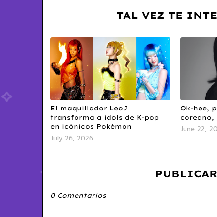
TAL VEZ TE INT
El maquillador LeoJ
Ok-hee, p
transforma a idols de K-pop
coreano, 
en icónicos Pokémon
June 22, 2
July 26, 2026
PUBLICAR
0 Comentarios