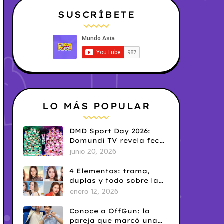
SUSCRÍBETE
LO MÁS POPULAR
DMD Sport Day 2026:
Domundi TV revela fecha
y temática
junio 20, 2026
4 Elementos: trama,
duplas y todo sobre la
saga GL antes de su
enero 12, 2026
estreno.
Conoce a OffGun: la
pareja que marcó una