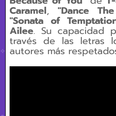
Because of You"
de
T-
Caramel
,
"Dance The
"Sonata of Temptatio
Ailee
. Su capacidad p
través de las letras 
autores más respetados