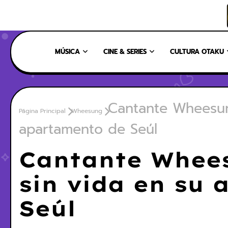
INICIO
NOSOTROS
NUESTRO EQUIPO
CONTÁCTANOS
MÚSICA
CINE & SERIES
CULTURA OTAKU
Cantante Wheesun
Página Principal
Wheesung
apartamento de Seúl
Cantante Whees
sin vida en su
Seúl