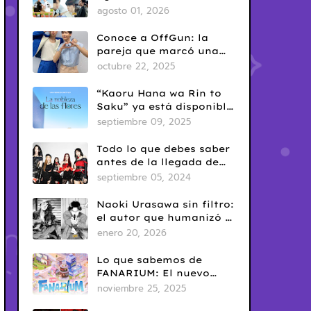
del Yaoi? Así nació una
agosto 01, 2026
de las fechas más
conocidas del fandom
Conoce a OffGun: la
BL
pareja que marcó una
era en el BL tailandés
octubre 22, 2025
“Kaoru Hana wa Rin to
Saku” ya está disponible
en Netflix: romance
septiembre 09, 2025
escolar con sabor
clásico
Todo lo que debes saber
antes de la llegada de
ARTMS a Latinoamérica
septiembre 05, 2024
Naoki Urasawa sin filtro:
el autor que humanizó el
mal
enero 20, 2026
Lo que sabemos de
FANARIUM: El nuevo
juego para celular de
noviembre 25, 2025
GMMTV