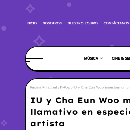
INICIO
NOSOTROS
NUESTRO EQUIPO
CONTÁCTANOS
MÚSICA
CINE & SE
Página Principal
K-Pop
IU y Cha Eun Woo muestran un visu
IU y Cha Eun Woo m
llamativo en especia
artista