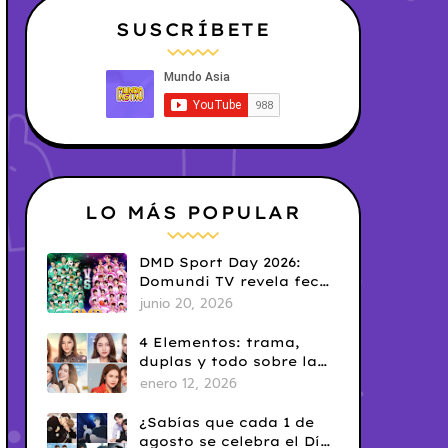
SUSCRÍBETE
LO MÁS POPULAR
DMD Sport Day 2026:
Domundi TV revela fecha
y temática
junio 20, 2026
4 Elementos: trama,
duplas y todo sobre la
saga GL antes de su
enero 12, 2026
estreno.
¿Sabías que cada 1 de
agosto se celebra el Día