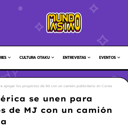
RIES
CULTURA OTAKU
ENTREVISTAS
EVENTOS
a apoyar los proyectos de MJ con un camión publicitario en Corea
érica se unen para
os de MJ con un camión
ea