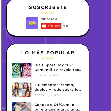
SUSCRÍBETE
LO MÁS POPULAR
DMD Sport Day 2026:
Domundi TV revela fecha
y temática
junio 20, 2026
4 Elementos: trama,
duplas y todo sobre la
saga GL antes de su
enero 12, 2026
estreno.
Conoce a OffGun: la
pareja que marcó una