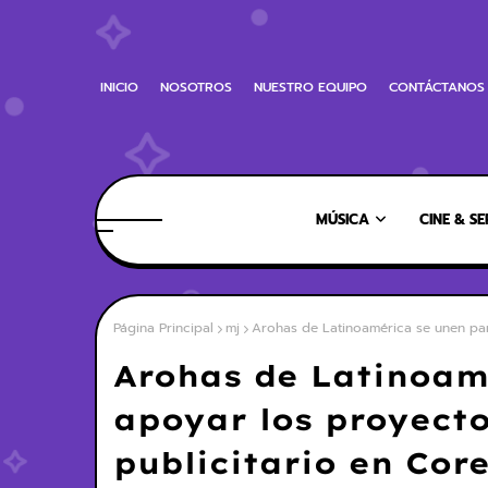
INICIO
NOSOTROS
NUESTRO EQUIPO
CONTÁCTANOS
MÚSICA
CINE & SE
Página Principal
mj
Arohas de Latinoamérica se unen par
Arohas de Latinoam
apoyar los proyect
publicitario en Cor