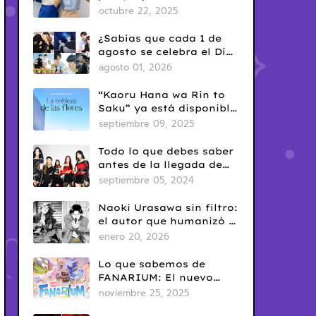
era en el BL tailandés
octubre 22, 2025
¿Sabías que cada 1 de
agosto se celebra el Día
del Yaoi? Así nació una
agosto 01, 2026
de las fechas más
conocidas del fandom
“Kaoru Hana wa Rin to
BL
Saku” ya está disponible
en Netflix: romance
septiembre 09, 2025
escolar con sabor
clásico
Todo lo que debes saber
antes de la llegada de
ARTMS a Latinoamérica
septiembre 05, 2024
Naoki Urasawa sin filtro:
el autor que humanizó el
mal
enero 20, 2026
Lo que sabemos de
FANARIUM: El nuevo
juego para celular de
noviembre 25, 2025
GMMTV