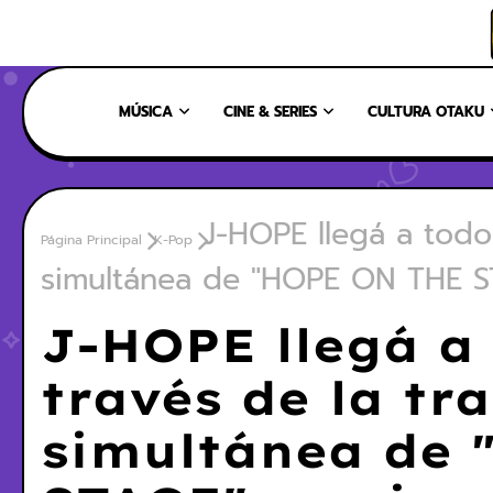
INICIO
NOSOTROS
NUESTRO EQUIPO
CONTÁCTANOS
MÚSICA
CINE & SERIES
CULTURA OTAKU
J-HOPE llegá a todo
Página Principal
K-Pop
simultánea de "HOPE ON THE S
J-HOPE llegá a
través de la tr
simultánea de