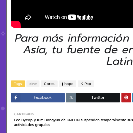
Para más información
Asía, tu fuente de e
Lati
Tags
cine
Corea
j-hope
K-Pop
Facebook
Twitter
ANTIGUOS
Lee Hyeop y Kim Dongyun de DRIPPIN suspenden temporalmente sus
actividades grupales