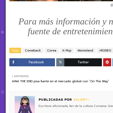
@
Para más información y n
fuente de entretenimie
Tags
Comeback
Corea
K-Pop
Momoland
rRODEO
Facebook
Twitter
ANTIGUOS
AiNA THE END pisa fuerte en el mercado global con “On The Way”
PUBLICADAS POR
VALERY~
Escritora aficionada, fan de la cultura Coreana. S