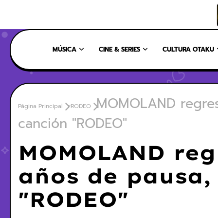
INICIO
NOSOTROS
NUESTRO EQUIPO
CONTÁCTANOS
MÚSICA
CINE & SERIES
CULTURA OTAKU
MOMOLAND regresa 
Página Principal
rRODEO
canción "RODEO"
MOMOLAND regr
años de pausa,
"RODEO"