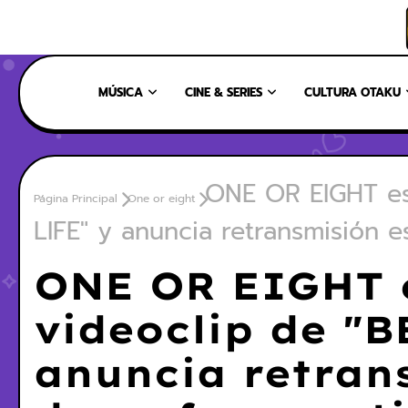
INICIO
NOSOTROS
NUESTRO EQUIPO
CONTÁCTANOS
MÚSICA
CINE & SERIES
CULTURA OTAKU
ONE OR EIGHT es
Página Principal
One or eight
LIFE" y anuncia retransmisión 
ONE OR EIGHT e
videoclip de "
anuncia retran