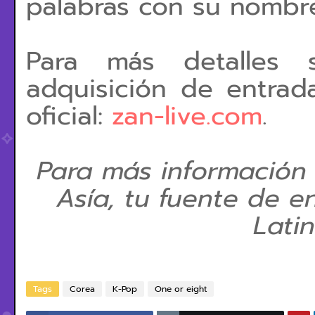
palabras con su nombr
Para más detalles s
adquisición de entrada
oficial:
zan-live.com
.
Para más información
Asía, tu fuente de e
Lati
Tags
Corea
K-Pop
One or eight