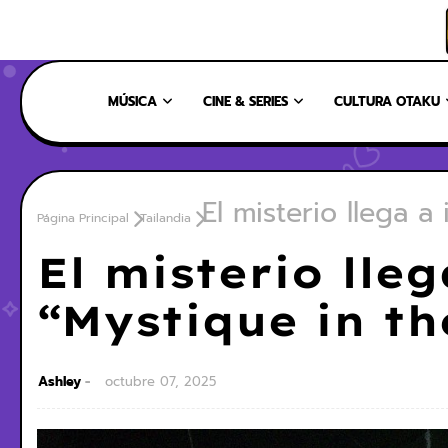
INICIO
NOSOTROS
NUESTRO EQUIPO
CONTÁCTANOS
MÚSICA
CINE & SERIES
CULTURA OTAKU
El misterio llega a
Página Principal
Tailandia
El misterio lle
“Mystique in th
Ashley
octubre 07, 2025