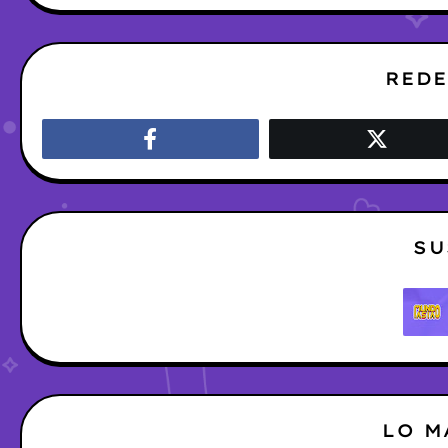
REDE
SU
LO M