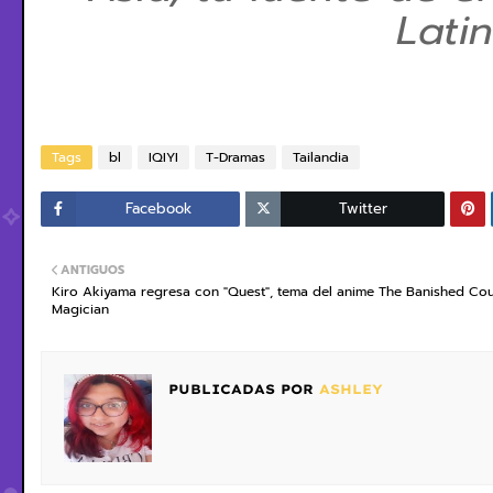
Lati
Tags
bl
IQIYI
T-Dramas
Tailandia
Facebook
Twitter
ANTIGUOS
Kiro Akiyama regresa con "Quest", tema del anime The Banished Cou
Magician
PUBLICADAS POR
ASHLEY