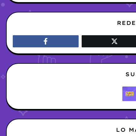
REDE
SU
LO M