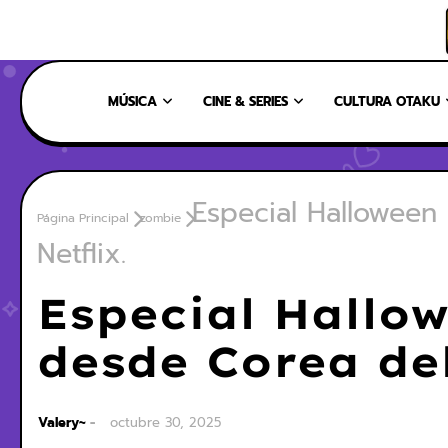
INICIO
NOSOTROS
NUESTRO EQUIPO
CONTÁCTANOS
MÚSICA
CINE & SERIES
CULTURA OTAKU
Especial Halloween
Página Principal
zombie
Netflix.
Especial Hallo
desde Corea del
Valery~
octubre 30, 2025