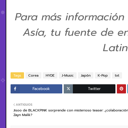
Para más información
Asía, tu fuente de e
Lati
Tags
Corea
HYDE
J-Music
Japón
K-Pop
txt
Facebook
Twitter
ANTIGUOS
Jisoo de BLACKPINK sorprende con misterioso teaser: ¿colaboració
Zayn Malik?