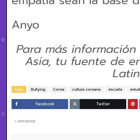
empatía sean la base d
Anyo
Para más información
Asia, tu fuente de e
Lati
Tags
Bullying
Corea
cultura coreana
escuela
estud
Facebook
Twitter
ANTIGUOS