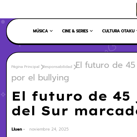
INICIO
NOSOTROS
NUESTRO EQUIPO
CONTÁCTANOS
MÚSICA
CINE & SERIES
CULTURA OTAKU
El futuro de 4
Página Principal
Responsabilidad
por el bullying
El futuro de 45
del Sur marcado
Lluen
noviembre 24, 2025