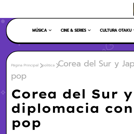
INICIO
NOSOTROS
NUESTRO EQUIPO
CONTÁCTANOS
MÚSICA
CINE & SERIES
CULTURA OTAKU
Corea del Sur y Ja
Página Principal
politica
pop
Corea del Sur 
diplomacia con
pop