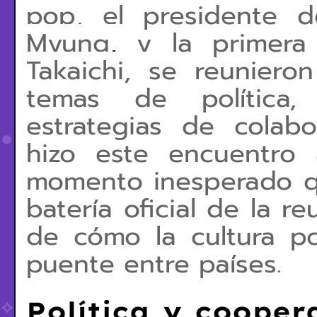
pop, el
presidente 
Myung
,
y la
primera
Takaichi,
se reunieron
temas de política,
estrategias de colab
hizo este encuentro
momento inesperado q
batería oficial de la re
de cómo la cultura p
puente entre países
.
Política y cooper