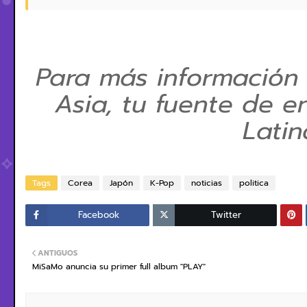
Para más información
Asia, tu fuente de e
Lati
Tags
Corea
Japón
K-Pop
noticias
politica
Facebook
Twitter
ANTIGUOS
MiSaMo anuncia su primer full album "PLAY"