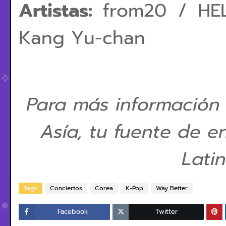
Artistas:
from20 / HE
Kang Yu-chan
Para más información
Asía, tu fuente de e
Lati
Tags
Conciertos
Corea
K-Pop
Way Better
Facebook
Twitter