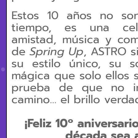
Estos 10 años no so
tiempo, es una cele
amistad, música y co
de
Spring Up
, ASTRO s
su estilo único, su 
mágica que solo ellos s
prueba de que
no i
camino… el brillo verd
¡Feliz 10º aniversar
década sea 