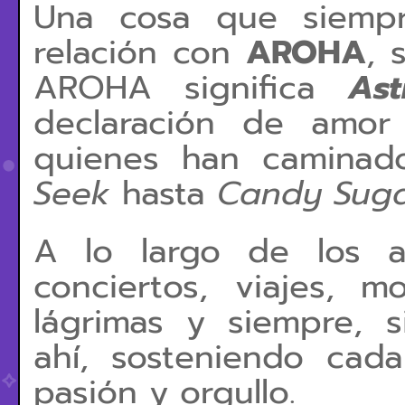
Una cosa que siemp
relación con
AROHA
, 
AROHA significa
As
declaración de amor
quienes han caminad
Seek
hasta
Candy Suga
A lo largo de los a
conciertos, viajes, 
lágrimas y siempre,
ahí, sosteniendo cad
pasión y orgullo.