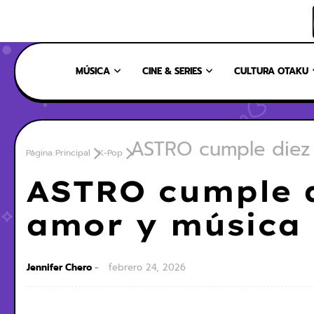
INICIO
NOSOTROS
NUESTRO EQUIPO
CONTÁCTANOS
MÚSICA
CINE & SERIES
CULTURA OTAKU
ASTRO cumple diez 
Página Principal
K-Pop
ASTRO cumple d
amor y música
Jennifer Chero
febrero 24, 2026