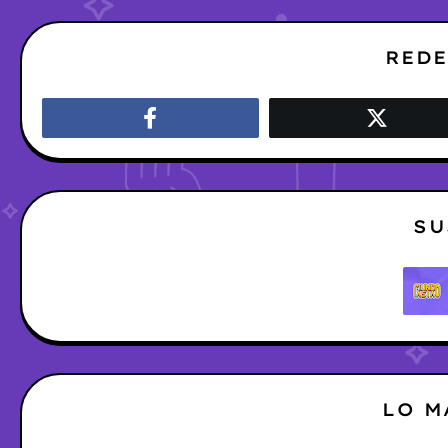
REDE
SU
LO M