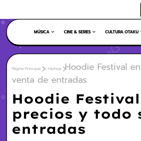
INICIO
NOSOTROS
NUESTRO EQUIPO
CONTÁCTANOS
MÚSICA
CINE & SERIES
CULTURA OTAKU
Hoodie Festival en
Página Principal
K-Hiphop
venta de entradas
Hoodie Festival
precios y todo 
entradas