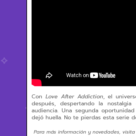
Con
Love After Addiction
, el unive
después, despertando la nostalgi
audiencia. Una segunda oportunidad p
dejó huella. No te pierdas esta serie 
Para más información y novedades, visita