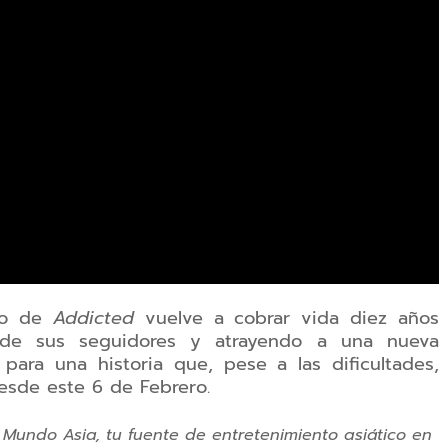
rso de
Addicted
vuelve a cobrar vida diez años
a de sus seguidores y atrayendo a una nueva
ara una historia que, pese a las dificultades,
desde este 6 de Febrero.
 Mundo Asia, tu fuente de entretenimiento asiático en