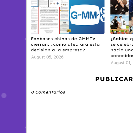
Fanbases chinas de GMMTV
¿Sabías q
cierran: ¿cómo afectará esta
se celebra
decisión a la empresa?
nació una
conocida
August 05, 2026
August 01,
PUBLICAR
0 Comentarios