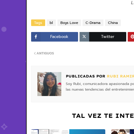
L
Tags
bl
Boys Love
C-Drama
China
Facebook
Twitter
ANTIGUOS
PUBLICADAS POR
RUBI RAMI
Soy Rubi, comunicadora apasionada por 
las nuevas tendencias del entretenimien
TAL VEZ TE INT