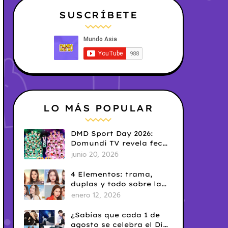
SUSCRÍBETE
LO MÁS POPULAR
DMD Sport Day 2026:
Domundi TV revela fecha
y temática
junio 20, 2026
4 Elementos: trama,
duplas y todo sobre la
saga GL antes de su
enero 12, 2026
estreno.
¿Sabías que cada 1 de
agosto se celebra el Día