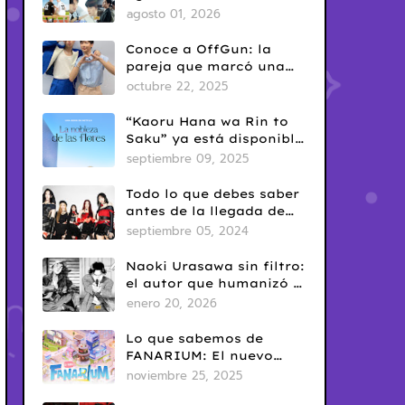
del Yaoi? Así nació una
agosto 01, 2026
de las fechas más
conocidas del fandom
Conoce a OffGun: la
BL
pareja que marcó una
era en el BL tailandés
octubre 22, 2025
“Kaoru Hana wa Rin to
Saku” ya está disponible
en Netflix: romance
septiembre 09, 2025
escolar con sabor
clásico
Todo lo que debes saber
antes de la llegada de
ARTMS a Latinoamérica
septiembre 05, 2024
Naoki Urasawa sin filtro:
el autor que humanizó el
mal
enero 20, 2026
Lo que sabemos de
FANARIUM: El nuevo
juego para celular de
noviembre 25, 2025
GMMTV