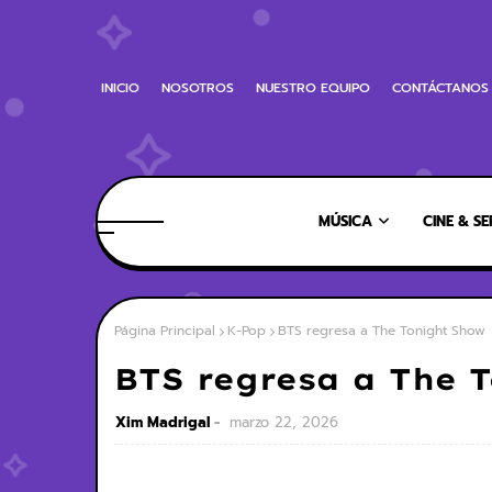
INICIO
NOSOTROS
NUESTRO EQUIPO
CONTÁCTANOS
MÚSICA
CINE & SE
Página Principal
K-Pop
BTS regresa a The Tonight Show
BTS regresa a The 
Xim Madrigal
marzo 22, 2026