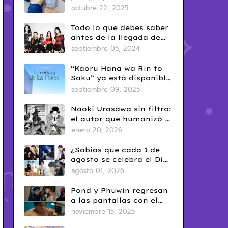
era en el BL tailandés
octubre 22, 2025
Todo lo que debes saber
antes de la llegada de
ARTMS a Latinoamérica
septiembre 05, 2024
“Kaoru Hana wa Rin to
Saku” ya está disponible
en Netflix: romance
septiembre 09, 2025
escolar con sabor
clásico
Naoki Urasawa sin filtro:
el autor que humanizó el
mal
enero 20, 2026
¿Sabías que cada 1 de
agosto se celebra el Día
del Yaoi? Así nació una
agosto 01, 2026
de las fechas más
conocidas del fandom
Pond y Phuwin regresan
BL
a las pantallas con el
esperado estreno de “Me
noviembre 15, 2025
and Thee”