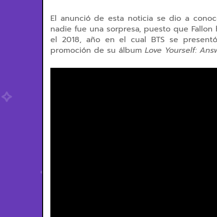
El anunció de esta noticia se dio a conoc
nadie fue una sorpresa, puesto que Fallon
el 2018, año en el cual BTS se present
promoción de su álbum
Love Yourself: Ans