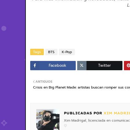
L
Tags
BTS
K-Pop
Facebook
Twitter
ANTIGUOS
Crisis en Big Planet Made: artistas buscan romper sus co
PUBLICADAS POR
XIM MADRI
Xim Madrigal, licenciada en comunicaci
♡