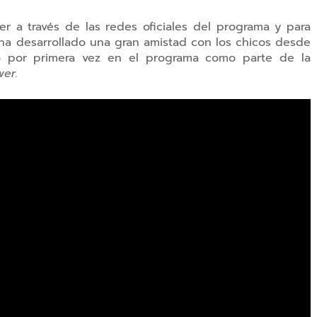
er a través de las redes oficiales del programa y para
 ha desarrollado una gran amistad con los chicos desde
ó por primera vez en el programa como parte de la
wer.