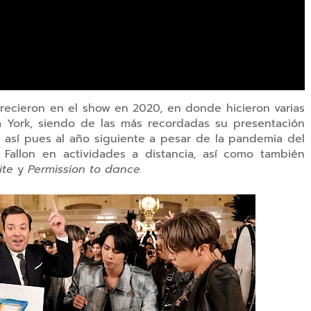
arecieron en el show en 2020, en donde hicieron varias
a York, siendo de las más recordadas su presentación
, así pues al año siguiente a pesar de la pandemia del
 Fallon en actividades a distancia, así como también
ite
y
Permission to dance.