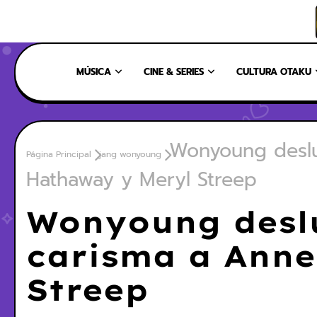
INICIO
NOSOTROS
NUESTRO EQUIPO
CONTÁCTANOS
MÚSICA
CINE & SERIES
CULTURA OTAKU
Wonyoung deslu
Página Principal
jang wonyoung
Hathaway y Meryl Streep
Wonyoung desl
carisma a Anne
Streep