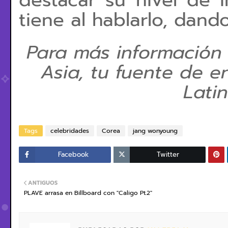
destacar su nivel de 
tiene al hablarlo, dand
Para más información
Asia, tu fuente de e
Lati
Tags
celebridades
Corea
jang wonyoung
Facebook
Twitter
ANTIGUOS
PLAVE arrasa en Billboard con "Caligo Pt.2"