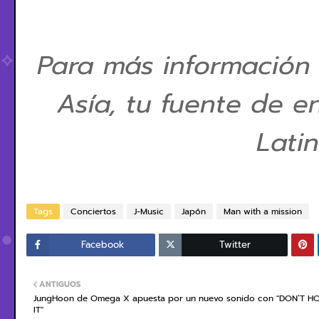
Para más información
Asía, tu fuente de e
Lati
Tags
Conciertos
J-Music
Japón
Man with a mission
Facebook
Twitter
ANTIGUOS
JungHoon de Omega X apuesta por un nuevo sonido con "DON’T H
IT"