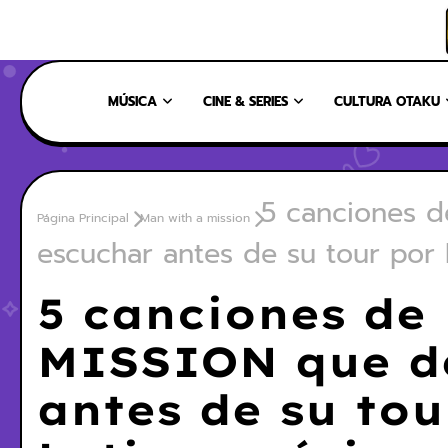
INICIO
NOSOTROS
NUESTRO EQUIPO
CONTÁCTANOS
MÚSICA
CINE & SERIES
CULTURA OTAKU
5 canciones 
Página Principal
Man with a mission
escuchar antes de su tour por 
5 canciones d
MISSION que d
antes de su tou