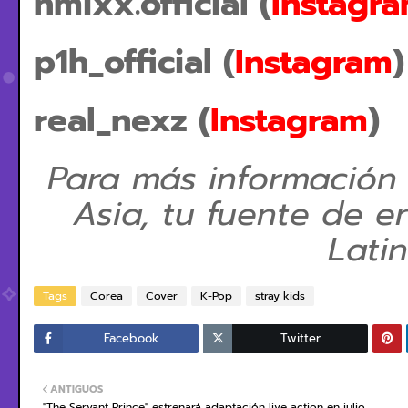
nmixx.official (
Instagr
p1h_official (
Instagram
)
real_nexz (
Instagram
)
Para más información
Asia, tu fuente de e
Lati
Tags
Corea
Cover
K-Pop
stray kids
Facebook
Twitter
ANTIGUOS
"The Servant Prince" estrenará adaptación live action en julio