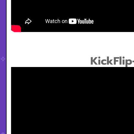
KickFli