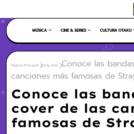
INICIO
NOSOTROS
NUESTRO EQUIPO
CONTÁCTANOS
MÚSICA
CINE & SERIES
CULTURA OTAKU
Conoce las bandas
Página Principal
stray kids
canciones más famosas de Stra
Conoce las ban
cover de las c
famosas de Str