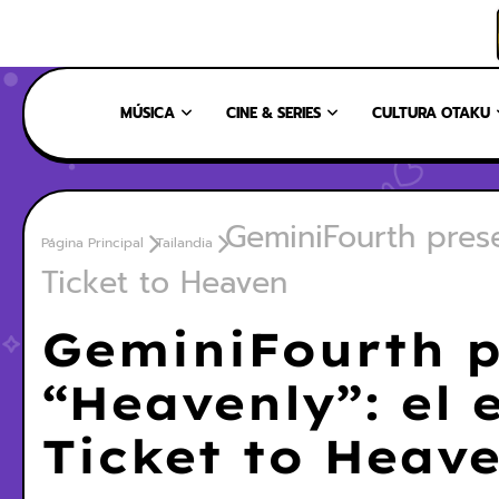
INICIO
NOSOTROS
NUESTRO EQUIPO
CONTÁCTANOS
MÚSICA
CINE & SERIES
CULTURA OTAKU
GeminiFourth pres
Página Principal
Tailandia
Ticket to Heaven
GeminiFourth p
“Heavenly”: el
Ticket to Heav