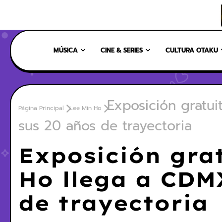
INICIO
NOSOTROS
NUESTRO EQUIPO
CONTÁCTANOS
MÚSICA
CINE & SERIES
CULTURA OTAKU
Exposición gratu
Página Principal
Lee Min Ho
sus 20 años de trayectoria
Exposición grat
Ho llega a CDM
de trayectoria