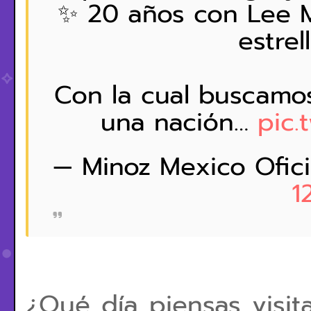
✨ 20 años con Lee M
estrel
Con la cual buscamo
una nación…
pic.
— Minoz Mexico Ofici
1
¿Qué día piensas visit