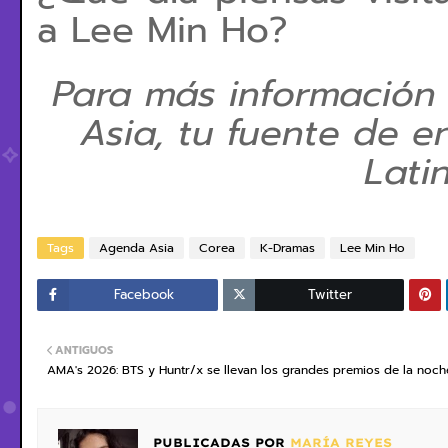
a Lee Min Ho?
Para más información
Asia, tu fuente de e
Lati
Tags
Agenda Asia
Corea
K-Dramas
Lee Min Ho
Facebook
Twitter
ANTIGUOS
AMA's 2026: BTS y Huntr/x se llevan los grandes premios de la noch
PUBLICADAS POR
MARÍA REYES