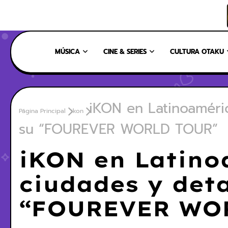
INICIO
NOSOTROS
NUESTRO EQUIPO
CONTÁCTANOS
MÚSICA
CINE & SERIES
CULTURA OTAKU
iKON en Latinoaméric
Página Principal
ikon
su “FOUREVER WORLD TOUR”
iKON en Latino
ciudades y deta
“FOUREVER WO