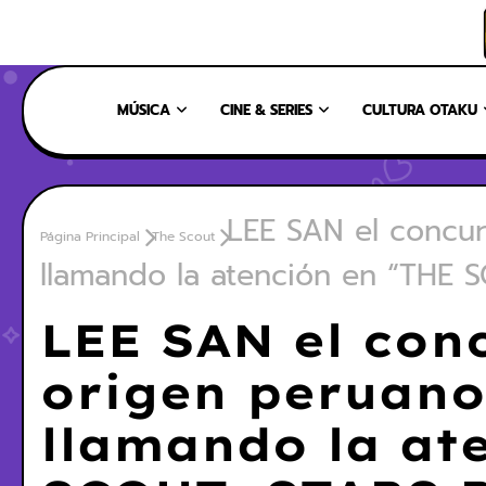
INICIO
NOSOTROS
NUESTRO EQUIPO
CONTÁCTANOS
MÚSICA
CINE & SERIES
CULTURA OTAKU
LEE SAN el concu
Página Principal
The Scout
llamando la atención en “THE
LEE SAN el con
origen peruano
llamando la at