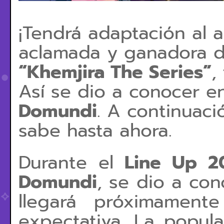
¡Tendrá adaptación al 
aclamada y ganadora 
“Khemjira The Series”
,
Así se dio a conocer e
Domundi
. A continuaci
sabe hasta ahora.
Durante el
Line Up 2
Domundi
, se dio a co
llegará próximamen
expectativa. La popul