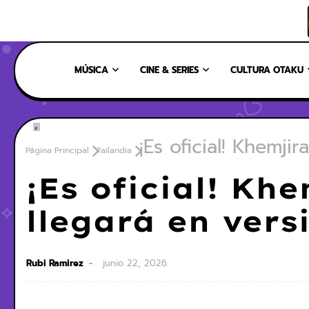
INICIO
NOSOTROS
NUESTRO EQUIPO
CONTÁCTANOS
MÚSICA
CINE & SERIES
CULTURA OTAKU
¡Es oficial! Khemji
Página Principal
Tailandia
¡Es oficial! Kh
llegará en ver
Rubi Ramirez
junio 22, 2026