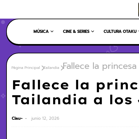
INICIO
NOSOTROS
NUESTRO EQUIPO
CONTÁCTANOS
MÚSICA
CINE & SERIES
CULTURA OTAKU
Fallece la princesa
Página Principal
Tailandia
Fallece la prin
Tailandia a los
Clau~
junio 12, 2026