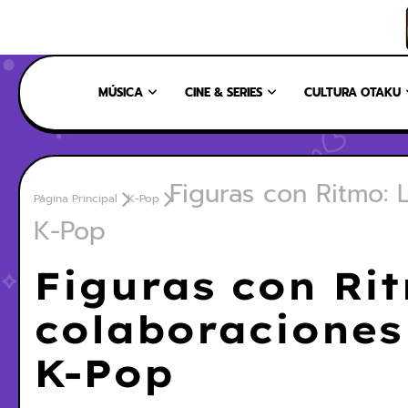
INICIO
NOSOTROS
NUESTRO EQUIPO
CONTÁCTANOS
MÚSICA
CINE & SERIES
CULTURA OTAKU
Figuras con Ritmo: 
Página Principal
K-Pop
K-Pop
Figuras con Ri
colaboraciones
K-Pop