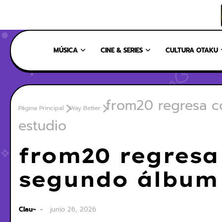
INICIO
NOSOTROS
NUESTRO EQUIPO
CONTÁCTANOS
MÚSICA
CINE & SERIES
CULTURA OTAKU
from20 regresa c
Página Principal
Way Better
estudio
from20 regresa 
segundo álbum 
Clau~
junio 26, 2026