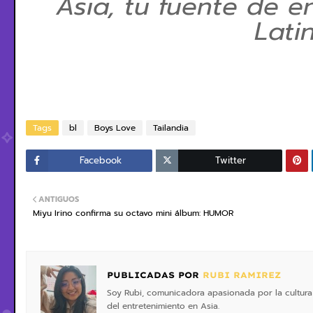
Asia, tu fuente de e
Lati
Tags
bl
Boys Love
Tailandia
Facebook
Twitter
ANTIGUOS
Miyu Irino confirma su octavo mini álbum: HUMOR
PUBLICADAS POR
RUBI RAMIREZ
Soy Rubi, comunicadora apasionada por la cultura 
del entretenimiento en Asia.