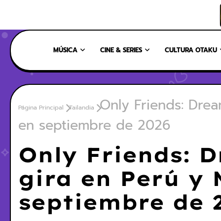
INICIO
NOSOTROS
NUESTRO EQUIPO
CONTÁCTANOS
MÚSICA
CINE & SERIES
CULTURA OTAKU
Only Friends: Dre
Página Principal
Tailandia
en septiembre de 2026
Only Friends: 
gira en Perú y 
septiembre de 