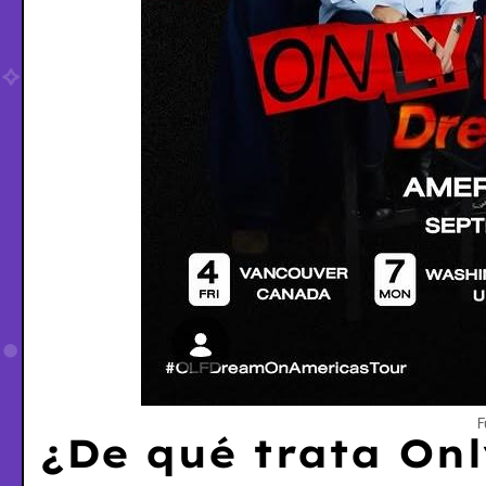
F
¿De qué trata On